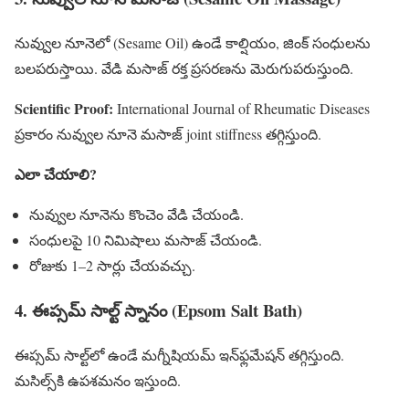
నువ్వుల నూనెలో (Sesame Oil) ఉండే కాల్షియం, జింక్ సంధులను
బలపరుస్తాయి. వేడి మసాజ్ రక్త ప్రసరణను మెరుగుపరుస్తుంది.
Scientific Proof:
International Journal of Rheumatic Diseases
ప్రకారం నువ్వుల నూనె మసాజ్ joint stiffness తగ్గిస్తుంది.
ఎలా చేయాలి?
నువ్వుల నూనెను కొంచెం వేడి చేయండి.
సంధులపై 10 నిమిషాలు మసాజ్ చేయండి.
రోజుకు 1–2 సార్లు చేయవచ్చు.
4. ఈప్సమ్ సాల్ట్ స్నానం (Epsom Salt Bath)
ఈప్సమ్ సాల్ట్‌లో ఉండే మగ్నీషియమ్ ఇన్‌ఫ్లమేషన్ తగ్గిస్తుంది.
మసిల్స్‌కి ఉపశమనం ఇస్తుంది.