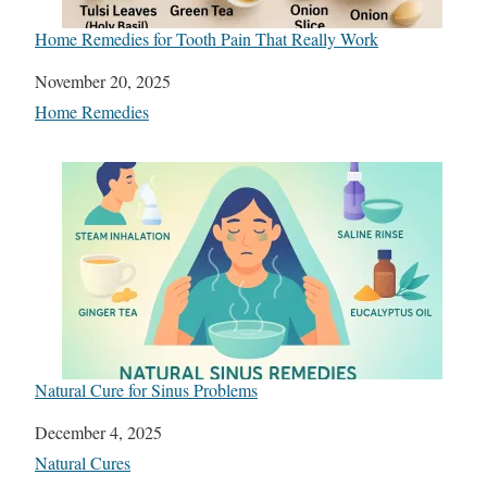
Home Remedies for Tooth Pain That Really Work
Date
November 20, 2025
In relation to
Home Remedies
Natural Cure for Sinus Problems
Date
December 4, 2025
In relation to
Natural Cures