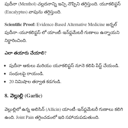
పుదీనా (Menthol) చల్లదనాన్ని ఇచ్చి నొప్పిని తగ్గిస్తుంది. యూకలిప్టస్
(Eucalyptus) వాపును తగ్గిస్తుంది.
Scientific Proof:
Evidence-Based Alternative Medicine జర్నల్
పుదీనా–యూకలిప్టస్ లో యాంటీ–ఇన్‌ఫ్లమేటరీ గుణాలు ఉన్నాయని
నిర్ధారించింది.
ఎలా తయారు చేయాలి?
పుదీనా ఆకులు మరియు యూకలిప్టస్ నూనె కలిపి పేస్ట్ చేయండి.
సంధులపై రాయండి.
20 నిమిషాల తర్వాత కడగండి.
8. వెల్లుల్లి (Garlic)
వెల్లుల్లిలో ఉన్న అలిసిన్ (Allicin) యాంటీ–ఇన్‌ఫ్లమేటరీ గుణాలు కలిగి
ఉంది. Joint Pain తగ్గించడంలో ఇది సహాయపడుతుంది.