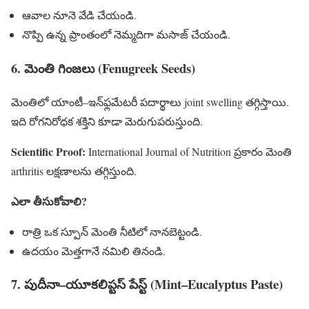
ఆవాల నూనె వేడి చేయండి.
నొప్పి ఉన్న ప్రాంతంలో నెమ్మదిగా మసాజ్ చేయండి.
6. మెంతి గింజలు (Fenugreek Seeds)
మెంతిలో యాంటీ–ఇన్‌ఫ్లమేటరీ పదార్థాలు joint swelling తగ్గిస్తాయి.
ఇది రోగనిరోధక శక్తిని కూడా మెరుగుపరుస్తుంది.
Scientific Proof:
International Journal of Nutrition ప్రకారం మెంతి
arthritis లక్షణాలను తగ్గిస్తుంది.
ఎలా తీసుకోవాలి?
రాత్రి ఒక స్పూన్ మెంతి నీటిలో నానబెట్టండి.
ఉదయం మెత్తగానే నమిలి తినండి.
7. పుదీనా–యూకలిప్టస్ పేస్ట్ (Mint–Eucalyptus Paste)