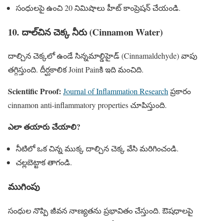
సంధులపై ఉంచి 20 నిమిషాలు హీట్ కాంప్రెషన్ చేయండి.
10. దాల్‌చిన చెక్క నీరు (Cinnamon Water)
దాల్చిన చెక్కలో ఉండే సిన్నమాల్డిహైడ్ (Cinnamaldehyde) వాపు
తగ్గిస్తుంది. దీర్ఘకాలిక Joint Painకి ఇది మంచిది.
Scientific Proof:
Journal of Inflammation Research
ప్రకారం
cinnamon anti-inflammatory properties చూపిస్తుంది.
ఎలా తయారు చేయాలి?
నీటిలో ఒక చిన్న ముక్క దాల్చిన చెక్క వేసి మరిగించండి.
చల్లబెట్టాక తాగండి.
ముగింపు
సంధుల నొప్పి జీవన నాణ్యతను ప్రభావితం చేస్తుంది. ఔషధాలపై