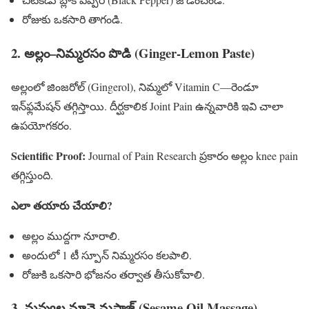
రోజుకు ఒకసారి తాగండి.
2. అల్లం–నిమ్మరసం పొడి (Ginger-Lemon Paste)
అల్లంలో జింజరోల్ (Gingerol), నిమ్మలో Vitamin C—రెండూ
ఇన్‌ఫ్లమేషన్‌ తగ్గిస్తాయి. దీర్ఘకాలిక Joint Pain ఉన్నవారికి ఇవి చాలా
ఉపయోగకరం.
Scientific Proof:
Journal of Pain Research ప్రకారం అల్లం knee pain
తగ్గిస్తుంది.
ఎలా తయారు చేయాలి?
అల్లం ముద్దగా నూరాలి.
అందులో 1 టీ స్పూన్ నిమ్మరసం కలపాలి.
రోజుకి ఒకసారి భోజనం తర్వాత తీసుకోవాలి.
3. నువ్వుల నూనె మసాజ్ (Sesame Oil Massage)