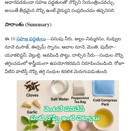
ఆధారపడకుండా సహజ పద్ధతులతో నొప్పిని నియంత్రించవచ్చు.
అయితే తీవ్రమైన నొప్పి ఉంటే వైద్యుని సంప్రదించడం తప్పనిసరి.
సారాంశం (Summary)
ఈ 10
సహజ పద్ధతులు
—పసుపు నీరు, అల్లం–నిమ్మరసం, నువ్వుల
నూనె మసాజ్, ఈప్సమ్ స్నానం, ఆవాల నూనె, మెంతి, పుదీనా–
యూకలిప్టస్, వెల్లుల్లి, ఆవపిండి పొట్టు, దాల్చిన నీరు—సంధుల నొప్పి
తగ్గించడంలో శాస్త్రీయంగా ఉపయోగకరమని నిరూపించబడింది. రోజూ
వీటిని పాటిస్తే నొప్పి తగ్గి సంధుల కదలిక మెరుగుపడుతుంది.