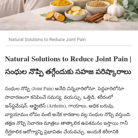
Natural Solutions to Reduce Joint Pain
Natural Solutions to Reduce Joint Pain |
సంధుల నొప్పి తగ్గేందుకు సహజ పరిష్కారాలు
సంధుల నొప్పి (Joint Pain) అనేది చిన్నవారిలోనూ, పెద్దవారిలోనూ
సాధారణంగా కనిపించే సమస్య. వయస్సు, ఒత్తిడి, శరీరంలో
ఇన్‌ఫ్లమేషన్, ఆర్థ్రైటిస్ (Arthritis), గాయాలు, అధిక బరువు,
వ్యాయామం లోపం వంటి అనేక కారణాల వల్ల సంధుల నొప్పి వస్తుంది.
తక్షణ నొప్పి నివారణ మాత్రలు తాత్కాలిక ఉపశమనం ఇస్తాయి గానీ
దీర్ఘకాలిక ఆరోగ్యాన్ని ప్రభావితం చేయవచ్చు. అందుకే శరీరానికి