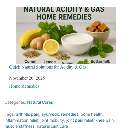
Quick Natural Solutions for Acidity & Gas
Date
November 20, 2025
In relation to
Home Remedies
Categories:
Natural Cures
Tags:
arthritis pain
,
ayurvedic remedies
,
bone health
,
inflammation relief
,
joint mobility
,
joint pain relief
,
knee pain
,
muscle stiffness
,
natural joint care