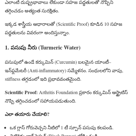
ఎలాంటి దుష్ప్రభావాలు లేకుండా సహజ పద్ధతులతో నొప్పిని
తగ్గించడం అత్యంత సురక్షితం.
ఇక్కడ శాస్త్రీయ ఆధారాలతో (Scientific Proof) కూడిన 10 సహజ
పద్ధతులను వివరంగా అందిస్తున్నాం.
1. పసుపు నీరు (Turmeric Water)
పసుపులో ఉండే కర్కుమిన్ (Curcumin) బలమైన యాంటీ–
ఇన్‌ఫ్లమేటరీ (Anti-inflammatory) సమ్మేళనం. సంధులలోని వాపు,
stiffness తగ్గడంలో ఇది ప్రభావవంతమైంది.
Scientific Proof:
Arthritis Foundation ప్రకారం కర్కుమిన్ ఆర్థ్రైటిస్
నొప్పి తగ్గించడంలో సహాయపడుతుంది.
ఎలా తయారు చేయాలి?
ఒక గ్లాస్ గోరువెచ్చని నీటిలో 1 టీ స్పూన్ పసుపు కలపండి.
చిటికెడు బ్లాక్ పెప్పర్ (Black Pepper) జోడించండి.