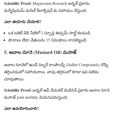
Scientific Proof:
Magnesium Research జర్నల్ ప్రకారం
మగ్నీషియమ్ మసిల్ రీలాక్సేషన్‌ కు సహాయం చేస్తుంది.
ఎలా తయారు చేయాలి?
ఒక బకెట్ వేడి నీటిలో 2 స్పూన్ల ఈప్సమ్ సాల్ట్ కలపండి.
పాదాలు లేదా చేతులను 15 నిమిషాలు నానబెట్టండి.
5. ఆవాల నూనె (Mustard Oil) మసాజ్
ఆవాల నూనెలో ఉండే సల్ఫర్ కాంపౌండ్స్ (Sulfur Compounds) నొప్పి
తగ్గించడంలో సహాయకాలు. వాపు తగ్గడంలో కూడా ఇవి పటిమ
చూపుతాయి.
Scientific Proof:
జర్నల్ ఆఫ్ నేచురల్ మెడిసిన్ ప్రకారం ఆవాల నూనె
మసాజ్ joint mobility మెరుగుపరుస్తుంది.
ఎలా ఉపయోగించాలి?