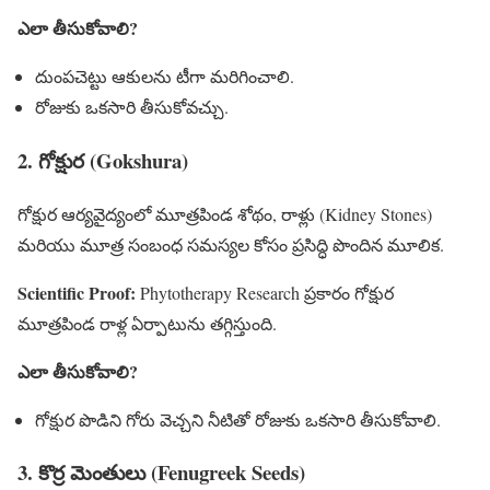
ఎలా తీసుకోవాలి?
దుంపచెట్టు ఆకులను టీగా మరిగించాలి.
రోజుకు ఒకసారి తీసుకోవచ్చు.
2. గోక్షుర (Gokshura)
గోక్షుర ఆర్యవైద్యంలో మూత్రపిండ శోథం, రాళ్లు (Kidney Stones)
మరియు మూత్ర సంబంధ సమస్యల కోసం ప్రసిద్ధి పొందిన మూలిక.
Scientific Proof:
Phytotherapy Research ప్రకారం గోక్షుర
మూత్రపిండ రాళ్ల ఏర్పాటును తగ్గిస్తుంది.
ఎలా తీసుకోవాలి?
గోక్షుర పొడిని గోరు వెచ్చని నీటితో రోజుకు ఒకసారి తీసుకోవాలి.
3. కొర్ర మెంతులు (Fenugreek Seeds)