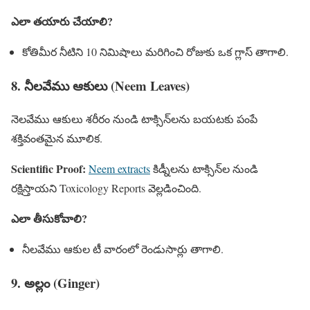
ఎలా తయారు చేయాలి?
కోతిమీర నీటిని 10 నిమిషాలు మరిగించి రోజుకు ఒక గ్లాస్ తాగాలి.
8. నీలవేము ఆకులు (Neem Leaves)
నెలవేము ఆకులు శరీరం నుండి టాక్సిన్‌లను బయటకు పంపే
శక్తివంతమైన మూలిక.
Scientific Proof:
Neem extracts
కిడ్నీలను టాక్సిన్‌ల నుండి
రక్షిస్తాయని Toxicology Reports వెల్లడించింది.
ఎలా తీసుకోవాలి?
నీలవేము ఆకుల టీ వారంలో రెండుసార్లు తాగాలి.
9. అల్లం (Ginger)