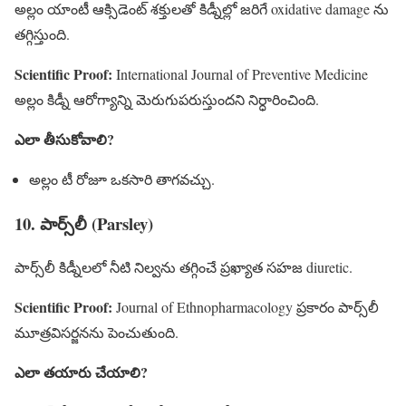
అల్లం యాంటీ ఆక్సిడెంట్ శక్తులతో కిడ్నీల్లో జరిగే oxidative damage ను
తగ్గిస్తుంది.
Scientific Proof:
International Journal of Preventive Medicine
అల్లం కిడ్నీ ఆరోగ్యాన్ని మెరుగుపరుస్తుందని నిర్ధారించింది.
ఎలా తీసుకోవాలి?
అల్లం టీ రోజూ ఒకసారి తాగవచ్చు.
10. పార్స్‌లీ (Parsley)
పార్స్‌లీ కిడ్నీలలో నీటి నిల్వను తగ్గించే ప్రఖ్యాత సహజ diuretic.
Scientific Proof:
Journal of Ethnopharmacology ప్రకారం పార్స్‌లీ
మూత్రవిసర్జనను పెంచుతుంది.
ఎలా తయారు చేయాలి?