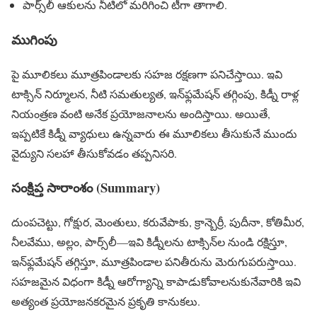
పార్స్‌లీ ఆకులను నీటిలో మరిగించి టీగా తాగాలి.
ముగింపు
పై మూలికలు మూత్రపిండాలకు సహజ రక్షణగా పనిచేస్తాయి. ఇవి
టాక్సిన్ నిర్మూలన, నీటి సమతుల్యత, ఇన్‌ఫ్లమేషన్ తగ్గింపు, కిడ్నీ రాళ్ల
నియంత్రణ వంటి అనేక ప్రయోజనాలను అందిస్తాయి. అయితే,
ఇప్పటికే కిడ్నీ వ్యాధులు ఉన్నవారు ఈ మూలికలు తీసుకునే ముందు
వైద్యుని సలహా తీసుకోవడం తప్పనిసరి.
సంక్షిప్త సారాంశం (Summary)
దుంపచెట్టు, గోక్షుర, మెంతులు, కరువేపాకు, క్రాన్బెర్రీ, పుదీనా, కోతిమీర,
నీలవేము, అల్లం, పార్స్‌లీ—ఇవి కిడ్నీలను టాక్సిన్‌ల నుండి రక్షిస్తూ,
ఇన్‌ఫ్లమేషన్ తగ్గిస్తూ, మూత్రపిండాల పనితీరును మెరుగుపరుస్తాయి.
సహజమైన విధంగా కిడ్నీ ఆరోగ్యాన్ని కాపాడుకోవాలనుకునేవారికి ఇవి
అత్యంత ప్రయోజనకరమైన ప్రకృతి కానుకలు.