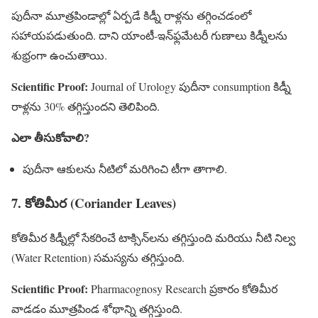
పుదీనా మూత్రపిండాల్లో ఏర్పడే కిడ్నీ రాళ్లను తగ్గించడంలో
సహాయపడుతుంది. దాని యాంటీ-ఇన్‌ఫ్లమేటరీ గుణాలు కిడ్నీలను
శుభ్రంగా ఉంచుతాయి.
Scientific Proof:
Journal of Urology పుదీనా consumption కిడ్నీ
రాళ్లను 30% తగ్గిస్తుందని తెలిపింది.
ఎలా తీసుకోవాలి?
పుదీనా ఆకులను నీటిలో మరిగించి టీగా తాగాలి.
7. కోతిమీర (Coriander Leaves)
కోతిమీర కిడ్నీల్లో సేకరించే టాక్సిన్‌లను తగ్గిస్తుంది మరియు నీటి నిల్వ
(Water Retention) సమస్యను తగ్గిస్తుంది.
Scientific Proof:
Pharmacognosy Research ప్రకారం కోతిమీర
వాడడం మూత్రపిండ శోథాన్ని తగ్గిస్తుంది.