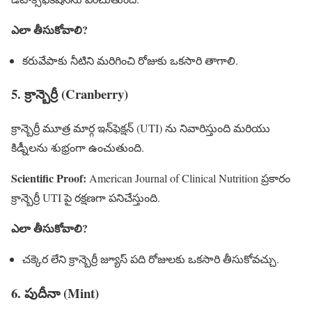
ఎలా తీసుకోవాలి?
కరువేపాకు నీటిని మరిగించి రోజుకు ఒకసారి తాగాలి.
5. క్రాన్బెర్రీ (Cranberry)
క్రాన్బెర్రీ మూత్ర మార్గ ఇన్‌ఫెక్షన్ (UTI) ను నివారిస్తుంది మరియు
కిడ్నీలను శుభ్రంగా ఉంచుతుంది.
Scientific Proof:
American Journal of Clinical Nutrition ప్రకారం
క్రాన్బెర్రీ UTI పై రక్షణగా పనిచేస్తుంది.
ఎలా తీసుకోవాలి?
చక్కెర లేని క్రాన్బెర్రీ జ్యూస్ పది రోజులకు ఒకసారి తీసుకోవచ్చు.
6. పుదీనా (Mint)