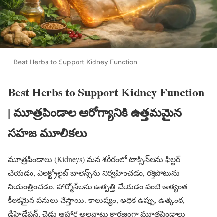
Best Herbs to Support Kidney Function
Best Herbs to Support Kidney Function
| మూత్రపిండాల ఆరోగ్యానికి ఉత్తమమైన
సహజ మూలికలు
మూత్రపిండాలు (Kidneys) మన శరీరంలో టాక్సిన్‌లను ఫిల్టర్
చేయడం, ఎలక్ట్రోలైట్ బాలెన్స్‌ను నిర్వహించడం, రక్తపోటును
నియంత్రించడం, హార్మోన్‌లను ఉత్పత్తి చేయడం వంటి అత్యంత
కీలకమైన పనులు చేస్తాయి. కాలుష్యం, అధిక ఉప్పు, ఉత్కంఠ,
డీహైడ్రేషన్, చెడు ఆహార అలవాట్లు కారణంగా మూత్రపిండాలు