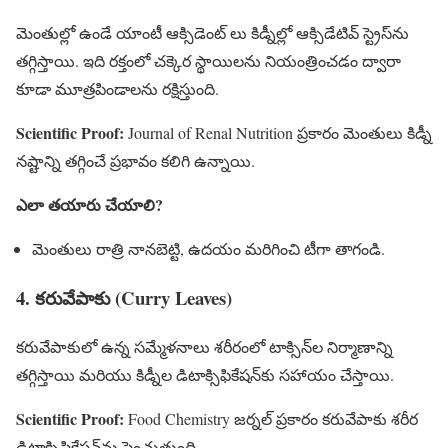
మెంతుల్లో ఉండే యాంటీ ఆక్సిడెంట్ లు కిడ్నీల్లో ఆక్సిడేటివ్ స్ట్రెస్‌ను
తగ్గిస్తాయి. ఇది రక్తంలో చక్కెర స్థాయిలను నియంత్రించడం ద్వారా
కూడా మూత్రపిండాలను రక్షిస్తుంది.
Scientific Proof:
Journal of Renal Nutrition ప్రకారం మెంతులు కిడ్నీ
నష్టాన్ని తగ్గించే ప్రభావం కలిగి ఉన్నాయి.
ఎలా తయారు చేయాలి?
మెంతులు రాత్రి నానబెట్టి, ఉదయం మరిగించి టీగా తాగండి.
4. కరువేపాకు (Curry Leaves)
కరువేపాకులో ఉన్న సమ్మేళనాలు శరీరంలో టాక్సిన్‌ల నిర్మాణాన్ని
తగ్గిస్తాయి మరియు కిడ్నీల డిటాక్సిఫికేషన్‌కు సహాయం చేస్తాయి.
Scientific Proof:
Food Chemistry జర్నల్ ప్రకారం కరువేపాకు శరీర
డిటాక్సిఫికేషన్‌ను పెంచుతుంది.