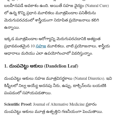
బలహీనపడే అవకాశం ఉంది. అయితే సహజ వైద్యం (Natural Cure)
లో ఉన్న కొన్ని ప్రధాన మూలికలు మూత్రపిండాల పనితీరును
మెరుగుపరచడంలో శాస్త్రీయంగా నిరూపిత ప్రయోజనాలు కలిగి
ఉన్నాయి.
ఇక్కడ మూత్రపిండాల ఆరోగ్యాన్ని మెరుగుపరచడానికి అత్యంత
ప్రభావవంతమైన 10
సహజ
మూలికలు, వాటి ప్రయోజనాలు, శాస్త్రీయ
ఆధారాలు మరియు ఎలా ఉపయోగించాలో వివరిస్తున్నాం.
1. దుంపచెట్టు ఆకులు (Dandelion Leaf)
దుంపచెట్టు ఆకులు సహజ మూత్రవిసర్జకాలు (Natural Diuretics). ఇవి
కిడ్నీలలో నిల్వ అయ్యే అదనపు నీరు, ఉప్పు, టాక్సిన్‌లను బయటికి
పంపడంలో సహాయపడతాయి.
Scientific Proof:
Journal of Alternative Medicine ప్రకారం
దుంపచెట్టు ఆకులు మూత్ర ఉత్పత్తిని గణనీయంగా పెంచుతాయి.