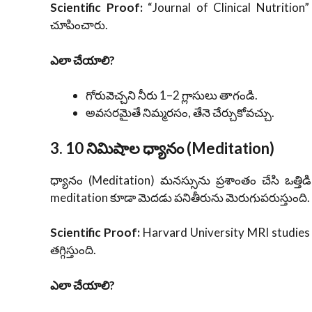
Scientific Proof:
“Journal of Clinical Nutrition
చూపించారు.
ఎలా చేయాలి?
గోరువెచ్చని నీరు 1–2 గ్లాసులు తాగండి.
అవసరమైతే నిమ్మరసం, తేనె చేర్చుకోవచ్చు.
3. 10 నిమిషాల ధ్యానం (Meditation)
ధ్యానం (Meditation) మనస్సును ప్రశాంతం చేసి ఒత్తి
meditation కూడా మెదడు పనితీరును మెరుగుపరుస్తుంది.
Scientific Proof:
Harvard University MRI studies ప
తగ్గిస్తుంది.
ఎలా చేయాలి?