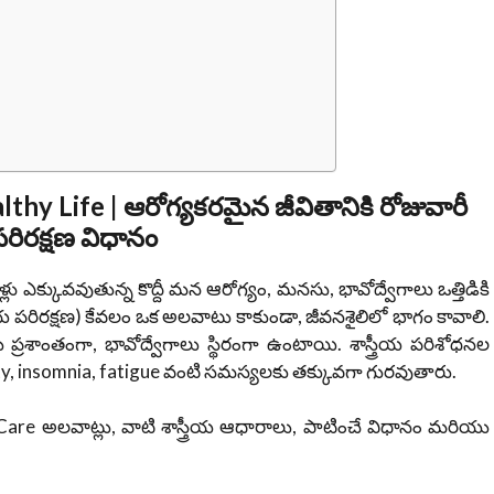
thy Life | ఆరోగ్యకరమైన జీవితానికి రోజువారీ
రిరక్షణ విధానం
ు ఎక్కువవుతున్న కొద్దీ మన ఆరోగ్యం, మనసు, భావోద్వేగాలు ఒత్తిడికి
వీయ పరిరక్షణ) కేవలం ఒక అలవాటు కాకుండా, జీవనశైలిలో భాగం కావాలి.
ప్రశాంతంగా, భావోద్వేగాలు స్థిరంగా ఉంటాయి. శాస్త్రీయ పరిశోధనల
xiety, insomnia, fatigue వంటి సమస్యలకు తక్కువగా గురవుతారు.
are అలవాట్లు, వాటి శాస్త్రీయ ఆధారాలు, పాటించే విధానం మరియు