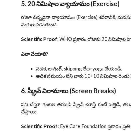
5. 20 నిమిషాల వ్యాయామం (Exercise)
రోజూ చిన్నదైనా వ్యాయామం (Exercise) శరీరానికి, మనసు
మెరుగుపడుతుంది.
Scientific Proof:
WHO ప్రకారం రోజుకు 20 నిమిషాల brisk 
ఎలా చేయాలి?
నడక, జాగింగ్, skipping లేదా yoga చేయండి.
అధిక సమయం లేని వారు 10+10 నిమిషాల రెండు స
6. స్క్రీన్ విరామాలు (Screen Breaks)
పని చేస్తూ గంటల తరబడి స్క్రీన్ చూస్తే కంటి ఒత్తిడి, తలనొ
చేస్తాయి.
Scientific Proof:
Eye Care Foundation ప్రకారం ప్రత