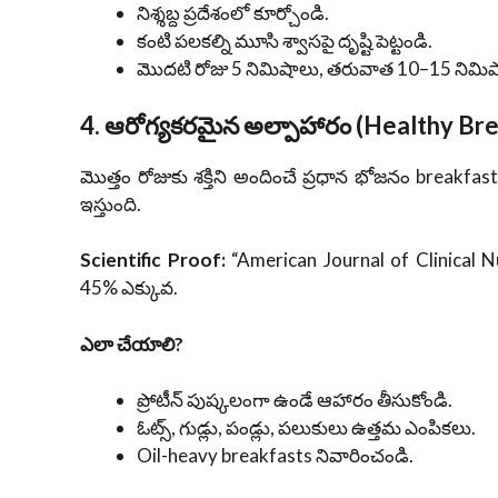
నిశ్శబ్ద ప్రదేశంలో కూర్చోండి.
కంటి పలకల్ని మూసి శ్వాసపై దృష్టి పెట్టండి.
మొదటి రోజు 5 నిమిషాలు, తరువాత 10–15 నిమిష
4. ఆరోగ్యకరమైన అల్పాహారం (Healthy Br
మొత్తం రోజుకు శక్తిని అందించే ప్రధాన భోజనం breakfa
ఇస్తుంది.
Scientific Proof:
“American Journal of Clinical Nutr
45% ఎక్కువ.
ఎలా చేయాలి?
ప్రోటీన్‌ పుష్కలంగా ఉండే ఆహారం తీసుకోండి.
ఓట్స్, గుడ్లు, పండ్లు, పలుకులు ఉత్తమ ఎంపికలు.
Oil-heavy breakfasts నివారించండి.