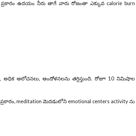
” ప్రకారం ఉదయం నీరు తాగే వారు రోజంతా ఎక్కువ calorie burn
డి, అధిక ఆలోచనలు, ఆందోళనలను తగ్గిస్తుంది. రోజూ 10 నిమిషాల
్రకారం, meditation మెదడులోని emotional centers activity ను