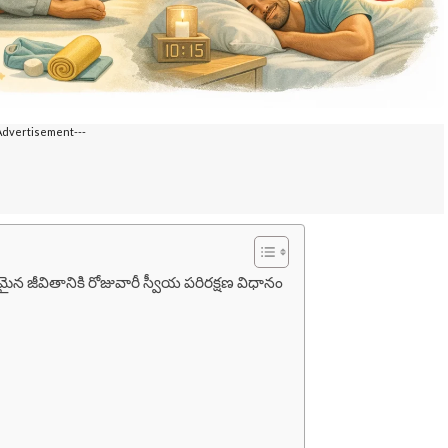
Advertisement---
ైన జీవితానికి రోజువారీ స్వీయ పరిరక్షణ విధానం