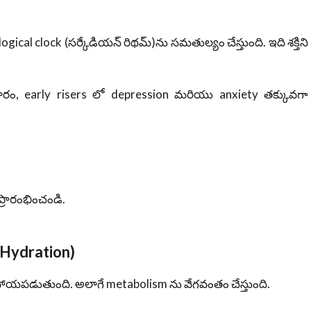
cal clock (సర్కేడియన్ రిథమ్)ను సమతుల్యం చేస్తుంది. ఇది శక్తిని
ారం, early risers లో depression మరియు anxiety తక్కువగా
్రారంభించండి.
 Hydration)
ాయపడుతుంది. అలాగే metabolism ను వేగవంతం చేస్తుంది.