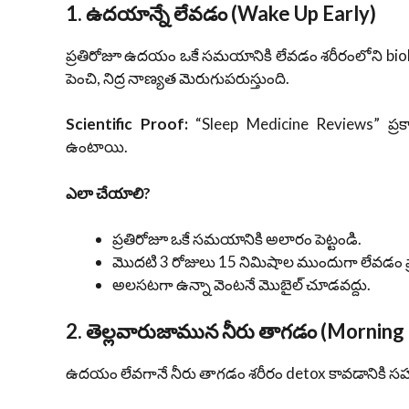
1. ఉదయాన్నే లేవడం (Wake Up Early)
ప్రతిరోజూ ఉదయం ఒకే సమయానికి లేవడం శరీరంలోని biologi
పెంచి, నిద్ర నాణ్యత మెరుగుపరుస్తుంది.
Scientific Proof:
“Sleep Medicine Reviews” ప్రక
ఉంటాయి.
ఎలా చేయాలి?
ప్రతిరోజూ ఒకే సమయానికి అలారం పెట్టండి.
మొదటి 3 రోజులు 15 నిమిషాల ముందుగా లేవడం ప
అలసటగా ఉన్నా వెంటనే మొబైల్ చూడవద్దు.
2. తెల్లవారుజామున నీరు తాగడం (Morning
ఉదయం లేవగానే నీరు తాగడం శరీరం detox కావడానికి సహ