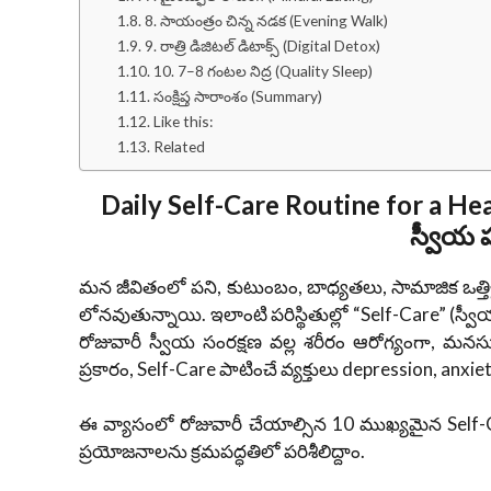
8. సాయంత్రం చిన్న నడక (Evening Walk)
9. రాత్రి డిజిటల్ డిటాక్స్ (Digital Detox)
10. 7–8 గంటల నిద్ర (Quality Sleep)
సంక్షిప్త సారాంశం (Summary)
Like this:
Related
Daily Self-Care Routine for a Heal
స్వీయ ప
మన జీవితంలో పని, కుటుంబం, బాధ్యతలు, సామాజిక ఒత్తిళ్ల
లోనవుతున్నాయి. ఇలాంటి పరిస్థితుల్లో “Self-Care” (స్
రోజువారీ స్వీయ సంరక్షణ వల్ల శరీరం ఆరోగ్యంగా, మనసు 
ప్రకారం, Self-Care పాటించే వ్యక్తులు depression, an
ఈ వ్యాసంలో రోజువారీ చేయాల్సిన 10 ముఖ్యమైన Self-C
ప్రయోజనాలను క్రమపద్ధతిలో పరిశీలిద్దాం.