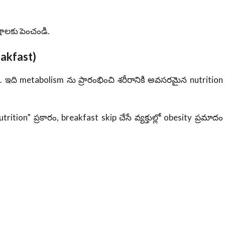
ాలకు పెంచండి.
eakfast)
st. ఇది metabolism ను ప్రారంభించి శరీరానికి అవసరమైన nutrition
ition” ప్రకారం, breakfast skip చేసే వ్యక్తుల్లో obesity ప్రమాదం