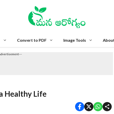
s
Convert to PDF
Image Tools
Abou
Advertisement---
a Healthy Life