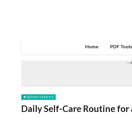
Skip
to
content
Home
PDF Tool
---
HEALTHY LIFESTYLE
Daily Self-Care Routine for 