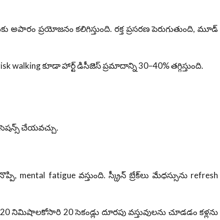
కు అపారం ప్రయోజనం కలిగిస్తుంది. రక్త ప్రసరణ పెరుగుతుంది, మూడ్
walking కూడా హార్ట్ డిసీజెస్ ప్రమాదాన్ని 30–40% తగ్గిస్తుంది.
ెషన్స్ చేయవచ్చు.
ప్పి, mental fatigue వస్తుంది. స్క్రీన్ బ్రేక్‌లు మేధస్సును refresh
ి 20 నిమిషాలకోసారి 20 సెకండ్లు దూరపు వస్తువులను చూడడం కళ్లను