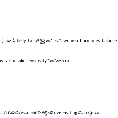
t) ఉండి belly fat తగ్గిస్తుంది. ఇది women hormones balance
hy fats insulin sensitivity పెంచుతాయి.
కి సహాయపడతాయి. ఆకలి తగ్గించి over-eating నివారిస్తాయి.