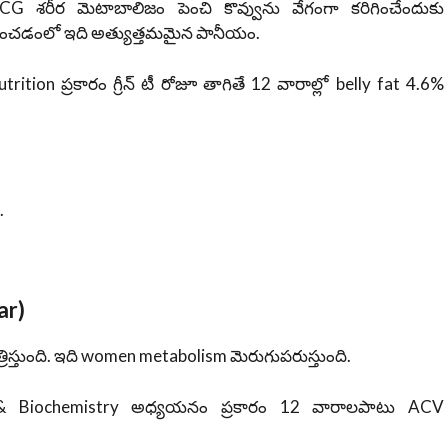
EGCG శరీర మెటాబాలిజం పెంచి కొవ్వును వేగంగా కరిగించేందుకు
్గించడంలో ఇది అత్యుత్తమమైన పానీయం.
ition ప్రకారం గ్రీన్ టీ రోజూ తాగితే 12 వారాల్లో belly fat 4.6%
.
ar)
్రిస్తుంది. ఇది women metabolism మెరుగుపరుస్తుంది.
 & Biochemistry అధ్యయనం ప్రకారం 12 వారాలపాటు ACV