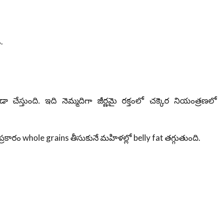
.
ా చేస్తుంది. ఇది నెమ్మదిగా జీర్ణమై రక్తంలో చక్కెర నియంత్రణలో
రకారం whole grains తీసుకునే మహిళల్లో belly fat తగ్గుతుంది.