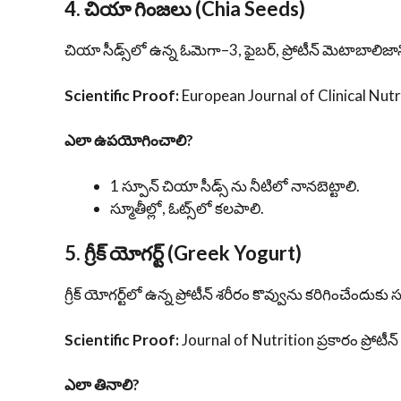
4. చియా గింజలు (Chia Seeds)
చియా సీడ్స్‌లో ఉన్న ఓమెగా–3, ఫైబర్, ప్రోటీన్ మెటాబా
Scientific Proof:
European Journal of Clinical Nutrit
ఎలా ఉపయోగించాలి?
1 స్పూన్ చియా సీడ్స్ ను నీటిలో నానబెట్టాలి.
స్మూతీల్లో, ఓట్స్‌లో కలపాలి.
5. గ్రీక్ యోగర్ట్ (Greek Yogurt)
గ్రీక్ యోగర్ట్‌లో ఉన్న ప్రోటీన్ శరీరం కొవ్వును కరిగించ
Scientific Proof:
Journal of Nutrition ప్రకారం ప్రోటీన్
ఎలా తినాలి?