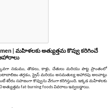
en | మహిళలకు అత్యుత్తమ కొవ్వు కరిగించే
ఆహారాలు
కువగా నడుము, తొడలు, కాళ్లు, చేతులు మరియు పొట్ట ప్రాంతంలో
 మెటాబాలిజం తగ్గడం, స్ట్రెస్ మరియు అసమతుల్య ఆహారపు అలవాట్లు
ుంటే శరీరం సహజంగా కొవ్వును వేగంగా కరిగిస్తుంది. ఇక్కడ మహిళలకు
10 అత్యుత్తమ fat-burning foods వివరాలు ఇవ్వబడ్డాయి.