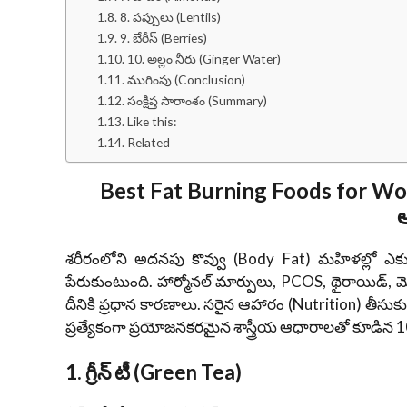
8. పప్పులు (Lentils)
9. బేరీస్ (Berries)
10. అల్లం నీరు (Ginger Water)
ముగింపు (Conclusion)
సంక్షిప్త సారాంశం (Summary)
Like this:
Related
Best Fat Burning Foods for Wom
శరీరంలోని అదనపు కొవ్వు (Body Fat) మహిళల్లో ఎక్
పేరుకుంటుంది. హార్మోనల్ మార్పులు, PCOS, థైరాయిడ్,
దీనికి ప్రధాన కారణాలు. సరైన ఆహారం (Nutrition) తీసుక
ప్రత్యేకంగా ప్రయోజనకరమైన శాస్త్రీయ ఆధారాలతో కూడిన 
1. గ్రీన్ టీ (Green Tea)