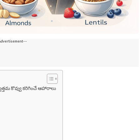
Advertisement---
తమ కొవ్వు కరిగించే ఆహారాలు