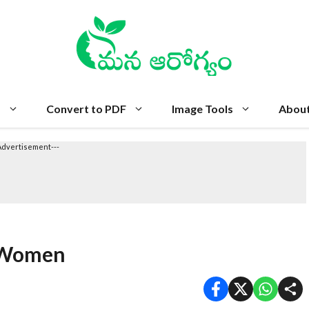
s
Convert to PDF
Image Tools
Abou
Advertisement---
r Women