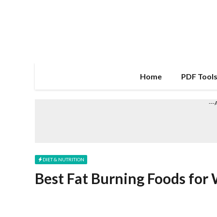
Skip
to
content
Home
PDF Tool
---
DIET & NUTRITION
Best Fat Burning Foods fo