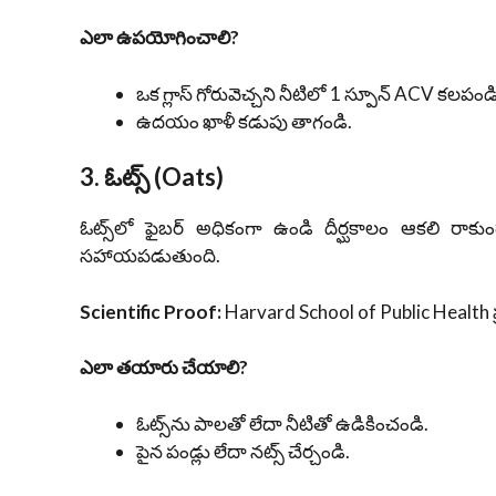
ఎలా ఉపయోగించాలి?
ఒక గ్లాస్ గోరువెచ్చని నీటిలో 1 స్పూన్ ACV కలపండి
ఉదయం ఖాళీ కడుపు తాగండి.
3. ఓట్స్ (Oats)
ఓట్స్‌లో ఫైబర్ అధికంగా ఉండి దీర్ఘకాలం ఆకలి రాకుండ
సహాయపడుతుంది.
Scientific Proof:
Harvard School of Public Health ప్
ఎలా తయారు చేయాలి?
ఓట్స్‌ను పాలతో లేదా నీటితో ఉడికించండి.
పైన పండ్లు లేదా నట్స్ చేర్చండి.