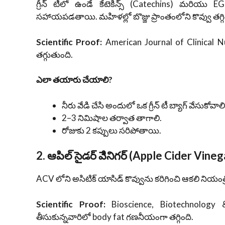
గ్రీన్ టీలో ఉండే కేటెకిన్స్ (Catechins) మరియు 
సహాయపడతాయి. మహిళల్లో బొజ్జు ప్రాంతంలోని కొవ్వు తగ
Scientific Proof:
American Journal of Clinical Nutr
తగ్గుతుంది.
ఎలా తయారు చేయాలి?
నీరు వేడి చేసి అందులో ఒక గ్రీన్ టీ బ్యాగ్ వేసుకోవాలి
2–3 నిమిషాల తర్వాత తాగాలి.
రోజుకు 2 కప్పులు సరిపోతాయి.
2. ఆపిల్ సైడర్ వెినిగర్ (Apple Cider Vineg
ACV లోని అసిటిక్ యాసిడ్ కొవ్వును కరిగించి ఆకలి నియంత
Scientific Proof:
Bioscience, Biotechnology
తీసుకున్నవారిలో body fat గణనీయంగా తగ్గింది.