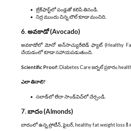
బ్రేక్‌ఫాస్ట్‌లో పండ్లతో కలిపి తినండి.
నిద్ర ముందు చిన్న బౌల్ కూడా మంచిది.
6. అవకాడో (Avocado)
అవకాడోలో మోనో అన్‌సాచ్యురేటెడ్ ఫ్యాట్ (Healthy Fa
చేయడంలో కూడా సహాయపడుతుంది.
Scientific Proof:
Diabetes Care జర్నల్ ప్రకారం healt
ఎలా తినాలి?
సలాడ్‌లో లేదా సాండ్‌విచ్‌లో చేర్చండి.
7. బాదం (Almonds)
బాదంలో ఉన్న ప్రోటీన్, ఫైబర్, healthy fat weight loss 