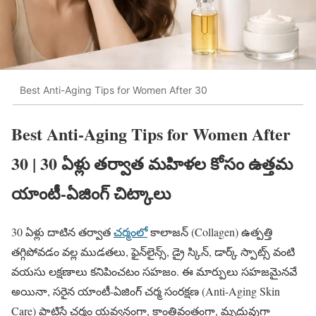
Best Anti-Aging Tips for Women After 30
Best Anti-Aging Tips for Women After
30 | 30 ఏళ్లు తర్వాత మహిళల కోసం ఉత్తమ
యాంటీ-ఏజింగ్ చిట్కాలు
30 ఏళ్లు దాటిన తర్వాత
చర్మంలో
కాలాజన్ (Collagen) ఉత్పత్తి
తగ్గిపోవడం వల్ల ముడతలు, ఫైన్‌లైన్స్, డ్రై స్కిన్, డార్క్ స్పాట్స్ వంటి
వయసు లక్షణాలు కనిపించటం సహజం. ఈ మార్పులు సహజమైనవే
అయినా, సరైన యాంటీ-ఏజింగ్ చర్మ సంరక్షణ (Anti-Aging Skin
Care) పాటిస్తే చర్మం యవ్వనంగా, కాంతివంతంగా, మృదువుగా