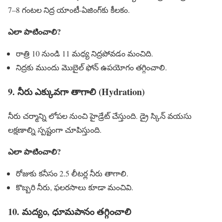
7–8 గంటల నిద్ర యాంటీ-ఏజింగ్‌కు కీలకం.
ఎలా పాటించాలి?
రాత్రి 10 నుండి 11 మధ్య నిద్రపోవడం మంచిది.
నిద్రకు ముందు మొబైల్ ఫోన్ ఉపయోగం తగ్గించాలి.
9. నీరు ఎక్కువగా తాగాలి (Hydration)
నీరు చర్మాన్ని లోపల నుంచి హైడ్రేట్ చేస్తుంది. డ్రై స్కిన్ వయసు
లక్షణాల్ని స్పష్టంగా చూపిస్తుంది.
ఎలా పాటించాలి?
రోజుకు కనీసం 2.5 లీటర్ల నీరు తాగాలి.
కొబ్బరి నీరు, ఫలరసాలు కూడా మంచివి.
10. మద్యం, ధూమపానం తగ్గించాలి