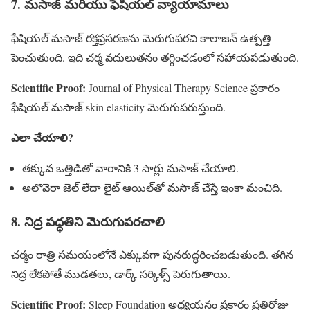
7. మసాజ్ మరియు ఫేషియల్ వ్యాయామాలు
ఫేషియల్ మసాజ్ రక్తప్రసరణను మెరుగుపరచి కాలాజన్ ఉత్పత్తి
పెంచుతుంది. ఇది చర్మ వదులుతనం తగ్గించడంలో సహాయపడుతుంది.
Scientific Proof:
Journal of Physical Therapy Science ప్రకారం
ఫేషియల్ మసాజ్ skin elasticity మెరుగుపరుస్తుంది.
ఎలా చేయాలి?
తక్కువ ఒత్తిడితో వారానికి 3 సార్లు మసాజ్ చేయాలి.
అలొవెరా జెల్ లేదా లైట్ ఆయిల్‌తో మసాజ్ చేస్తే ఇంకా మంచిది.
8. నిద్ర పద్ధతిని మెరుగుపరచాలి
చర్మం రాత్రి సమయంలోనే ఎక్కువగా పునరుద్ధరించబడుతుంది. తగిన
నిద్ర లేకపోతే ముడతలు, డార్క్ సర్కిళ్స్ పెరుగుతాయి.
Scientific Proof:
Sleep Foundation అధ్యయనం ప్రకారం ప్రతిరోజు