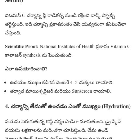
విటమిన్ C చర్మాన్ని ఫ్రీ రాడికల్స్ నుండి రక్షించి డార్క్ స్పాట్స్
తగ్గిస్తుంది. ఇది చర్మాన్ని ప్రకాశవంతం చేసి యవ్వనంగా కనిపించేలా
చేస్తుంది.
Scientific Proof:
National Institutes of Health ప్రకారం Vitamin C
కాలాజన్ synthesis ను పెంచుతుంది.
ఎలా ఉపయోగించాలి?
ఉదయం ముఖం కడిగిన వెంటనే 4–5 చుక్కలు రాయాలి.
తర్వాత మాయిశ్చరైజర్ మరియు Sunscreen రాయాలి.
4. చర్మాన్ని తేమతో ఉంచడం ఎంతో ముఖ్యం (Hydration)
వయసు పెరుగుతున్న కొద్దీ చర్మం పొడిగా మారుతుంది. డ్రై స్కిన్
వయసు లక్షణాలను మరింతగా చూపిస్తుంది. తేమ ఉండే
మాయిశ్చరైజర్ చర్మాన్ని సాఫ్ట్‌గా, మృదువుగా ఉంచుతుంది.