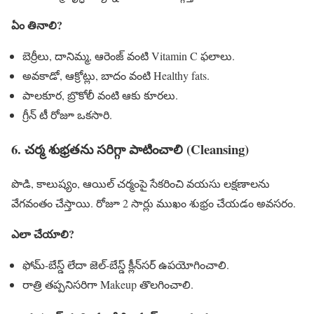
ఏం తినాలి?
బెర్రీలు, దానిమ్మ, ఆరెంజ్ వంటి Vitamin C ఫలాలు.
అవకాడో, ఆక్రోట్లు, బాదం వంటి Healthy fats.
పాలకూర, బ్రొకోలీ వంటి ఆకు కూరలు.
గ్రీన్ టీ రోజూ ఒకసారి.
6. చర్మ శుభ్రతను సరిగ్గా పాటించాలి (Cleansing)
పొడి, కాలుష్యం, ఆయిల్ చర్మంపై సేకరించి వయసు లక్షణాలను
వేగవంతం చేస్తాయి. రోజూ 2 సార్లు ముఖం శుభ్రం చేయడం అవసరం.
ఎలా చేయాలి?
ఫోమ్-బేస్డ్ లేదా జెల్-బేస్డ్ క్లీన్‌సర్ ఉపయోగించాలి.
రాత్రి తప్పనిసరిగా Makeup తొలగించాలి.