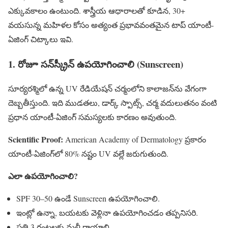
ఎక్కువకాలం ఉంటుంది. శాస్త్రీయ ఆధారాలతో కూడిన, 30+
వయసున్న మహిళల కోసం అత్యంత ప్రభావవంతమైన టాప్ యాంటీ-
ఏజింగ్ చిట్కాలు ఇవి.
1. రోజూ సన్‌స్క్రీన్ ఉపయోగించాలి (Sunscreen)
సూర్యరశ్మిలో ఉన్న UV రేడియేషన్ చర్మంలోని కాలాజన్‌ను వేగంగా
దెబ్బతీస్తుంది. ఇది ముడతలు, డార్క్ స్పాట్స్, చర్మ వదులుతనం వంటి
ప్రధాన యాంటీ-ఏజింగ్ సమస్యలకు కారణం అవుతుంది.
Scientific Proof:
American Academy of Dermatology ప్రకారం
యాంటీ-ఏజింగ్‌లో 80% నష్టం UV వల్లే జరుగుతుంది.
ఎలా ఉపయోగించాలి?
SPF 30–50 ఉండే Sunscreen ఉపయోగించాలి.
ఇంట్లో ఉన్నా, బయటకు వెళ్లినా ఉపయోగించడం తప్పనిసరి.
ప్రతి 3 గంటలకు మళ్లీ రాయాలి.