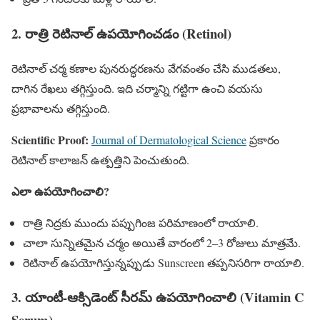
2. రాత్రి రెటినాల్ ఉపయోగించడం (Retinol)
రెటినాల్ చర్మ కణాల పునరుద్ధరణను వేగవంతం చేసి ముడతలు,
దాగిన రేఖలు తగ్గిస్తుంది. ఇది చర్మాన్ని గట్టిగా ఉంచి వయసు
ప్రభావాలను తగ్గిస్తుంది.
Scientific Proof:
Journal of Dermatological Science
ప్రకారం
రెటినాల్ కాలాజన్ ఉత్పత్తిని పెంచుతుంది.
ఎలా ఉపయోగించాలి?
రాత్రి నిద్రకు ముందు పప్పుగింజ పరిమాణంలో రాయాలి.
చాలా సున్నితమైన చర్మం అయితే వారంలో 2–3 రోజులు మాత్రమే.
రెటినాల్ ఉపయోగిస్తున్నప్పుడు Sunscreen తప్పనిసరిగా రాయాలి.
3. యాంటీ-ఆక్సిడెంట్ సీరమ్ ఉపయోగించాలి (Vitamin C
Serum)