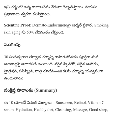
ఇవి చర్మంలో ఉన్న కాలాజన్‌ను వేగంగా దెబ్బతీస్తాయి. వయసు
ప్రభావాలు త్వరగా కనిపిస్తాయి.
Scientific Proof:
Dermato-Endocrinology జర్నల్ ప్రకారం Smoking
skin aging ను 50% వేగవంతం చేస్తుంది.
ముగింపు
30 సంవత్సరాల తర్వాత చర్మాన్ని కాపాడుకోవడం పూర్తిగా మన
అలవాట్లపై ఆధారపడి ఉంటుంది. సరైన స్కిన్‌కేర్, సరైన ఆహారం,
హైడ్రేషన్, సన్‌స్క్రీన్, రాత్రి రూటీన్—all కలిసి చర్మాన్ని యవ్వనంగా
ఉంచుతాయి.
సంక్షిప్త సారాంశం (Summary)
ఈ 10 యాంటీ-ఏజింగ్ చిట్కాలు—Sunscreen, Retinol, Vitamin C
serum, Hydration, Healthy diet, Cleansing, Massage, Good sleep,