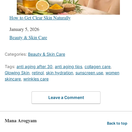
How to Get Clear Skin Naturally
Date
January 5, 2026
In relation to
Beauty & Skin Care
Categories:
Beauty & Skin Care
Tags:
anti aging after 30
,
anti aging tips
,
collagen care
,
Glowing Skin
,
retinol
,
skin hydration
,
sunscreen use
,
women
skincare
,
wrinkles care
Leave a Comment
Mana Arogyam
Back to top