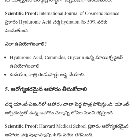
Scientific Proof:
International Journal of Cosmetic Science
ప్రకారం Hyaluronic Acid చర్మ hydration ను 50% వరకు
పెంచుతుంది.
ఎలా ఉపయోగించాలి?
Hyaluronic Acid, Ceramides, Glycerin ఉన్న మాయిశ్చరైజర్
ఉపయోగించాలి.
ఉదయం, రాత్రి రెండుసార్లు అప్లై చేయాలి.
5. ఆరోగ్యకరమైన ఆహారం తీసుకోవాలి
చర్మ యాంటీ-ఏజింగ్‌లో ఆహారం చాలా పెద్ద పాత్ర పోషిస్తుంది. యాంటీ-
ఆక్సిడెంట్లతో ఉన్న ఆహారం చర్మాన్ని లోపల నుంచి రక్షిస్తుంది.
Scientific Proof:
Harvard Medical School ప్రకారం ఆరోగ్యకరమైన
ఆహారం చర్మ వృద్ధాప్యాన్ని 40% వరకు తగ్గిస్తుంది.