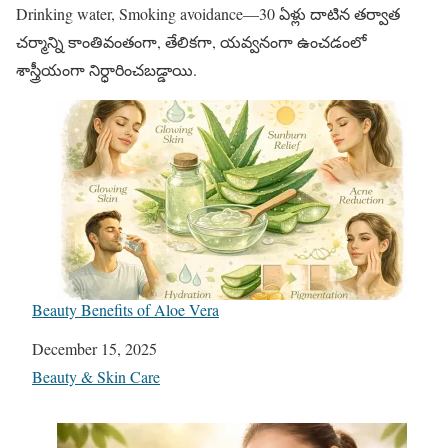
Drinking water, Smoking avoidance—30 ఏళ్లు దాటిన తర్వాత
చర్మాన్ని కాంతివంతంగా, తేలికగా, యవ్వనంగా ఉంచడంలో
శాస్త్రీయంగా నిర్ధారించబడ్డాయి.
Beauty Benefits of Aloe Vera
Date
December 15, 2025
In relation to
Beauty & Skin Care