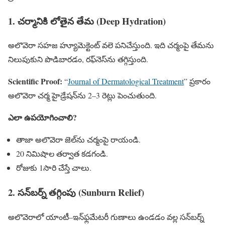
1. చర్మానికి లోతైన తేమ (Deep Hydration)
అలొవెరా సహజ హ్యూమెక్టెంట్‌ వలె పనిచేస్తుంది. ఇది చర్మంపై తేమను
నిలుపుకుని పొడిబారడం, రఫ్‌నెస్‌ను తగ్గిస్తుంది.
Scientific Proof:
“
Journal of Dermatological Treatment
” ప్రకారం
అలొవెరా చర్మ హైడ్రేషన్‌ను 2–3 రెట్లు పెంచుతుంది.
ఎలా ఉపయోగించాలి?
తాజా అలొవెరా జెల్‌ను చర్మంపై రాయండి.
20 నిమిషాల తర్వాత కడగండి.
రోజుకు 1సారి చేస్తే చాలు.
2. సన్‌బర్న్ తగ్గింపు (Sunburn Relief)
అలొవెరాలో యాంటీ–ఇన్‌ఫ్లమేటరీ గుణాలు ఉండడం వల్ల సన్‌బర్న్