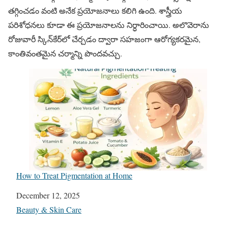
తగ్గించడం వంటి అనేక ప్రయోజనాలు కలిగి ఉంది. శాస్త్రీయ
పరిశోధనలు కూడా ఈ ప్రయోజనాలను నిర్ధారించాయి. అలొవెరాను
రోజువారీ స్కిన్‌కేర్‌లో చేర్చడం ద్వారా సహజంగా ఆరోగ్యకరమైన,
కాంతివంతమైన చర్మాన్ని పొందవచ్చు.
How to Treat Pigmentation at Home
Date
December 12, 2025
In relation to
Beauty & Skin Care