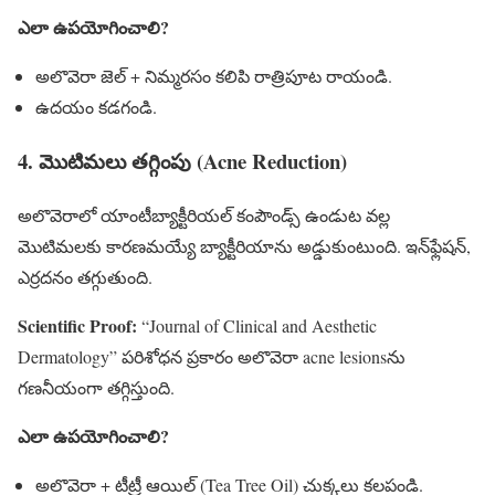
ఎలా ఉపయోగించాలి?
అలొవెరా జెల్ + నిమ్మరసం కలిపి రాత్రిపూట రాయండి.
ఉదయం కడగండి.
4. మొటిమలు తగ్గింపు (Acne Reduction)
అలొవెరాలో యాంటీబ్యాక్టీరియల్ కంపౌండ్స్ ఉండుట వల్ల
మొటిమలకు కారణమయ్యే బ్యాక్టీరియాను అడ్డుకుంటుంది. ఇన్‌ఫ్లేషన్,
ఎర్రదనం తగ్గుతుంది.
Scientific Proof:
“Journal of Clinical and Aesthetic
Dermatology” పరిశోధన ప్రకారం అలొవెరా acne lesions‌ను
గణనీయంగా తగ్గిస్తుంది.
ఎలా ఉపయోగించాలి?
అలొవెరా + టీట్రీ ఆయిల్ (Tea Tree Oil) చుక్కలు కలపండి.