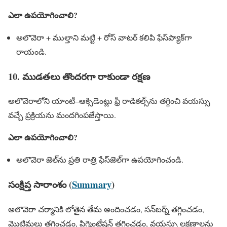
ఎలా ఉపయోగించాలి?
అలొవెరా + ముల్తాని మట్టి + రోస్ వాటర్ కలిపి ఫేస్‌ప్యాక్‌గా
రాయండి.
10. ముడతలు తొందరగా రాకుండా రక్షణ
అలొవెరాలోని యాంటీ–ఆక్సిడెంట్లు ఫ్రీ రాడికల్స్‌ను తగ్గించి వయస్సు
వచ్చే ప్రక్రియను మందగింపజేస్తాయి.
ఎలా ఉపయోగించాలి?
అలొవెరా జెల్‌ను ప్రతి రాత్రి ఫేస్‌జెల్‌గా ఉపయోగించండి.
సంక్షిప్త సారాంశం (
Summary
)
అలొవెరా చర్మానికి లోతైన తేమ అందించడం, సన్‌బర్న్ తగ్గించడం,
మొటిమలు తగ్గించడం, పిగ్మెంటేషన్ తగ్గించడం, వయస్సు లక్షణాలను