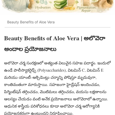
Beauty Benefits of Aloe Vera
Beauty Benefits of Aloe Vera | అలొవెరా
అందాల ప్రయోజనాలు
అలొవెరా చర్మ సంరక్షణలో అత్యంత విలువైన సహజ పదార్థం. ఇందులో
ఉండే పాలీస్యాకరైడ్స్ (Polysaccharides), విటమిన్ C, విటమిన్ E
మరియు యాంటీ–ఆక్సిడెంట్లు చర్మాన్ని పోషిస్తూ మృదువుగా,
కాంతివంతంగా మారుస్తాయి. సహజంగా హైడ్రేషన్ అందించడం,
పిగ్మెంటేషన్ తగ్గించడం, మొటిమలు తగ్గించడం, వయసు లక్షణాలను
ఆలస్యం చేయడం వంటి అనేక ప్రయోజనాలు అలొవెరాలో ఉన్నాయి.
ఆధునిక శాస్త్రీయ పరిశోధనలు కూడా అలొవెరా చర్మ ఆరోగ్యానికి
ప్రయోజనకరంగా ఉంటుందని నిరూపించాయి.