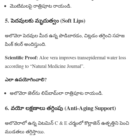
మొటిమలపై రాత్రిపూట రాయండి.
5. పెదవులకు మృదుత్వం (Soft Lips)
అలొవెరా పెదవుల మీద ఉన్న పొడిబారడం, చిట్లడం తగ్గించి సహజ
పింక్ కలర్ అందిస్తుంది.
Scientific Proof:
Aloe vera improves transepidermal water loss
according to “Natural Medicine Journal”.
ఎలా ఉపయోగించాలి?
అలొవెరా జెల్‌ను లిప్‌బామ్‌లా రాత్రిపూట రాయండి.
6. వయో లక్షణాలు తగ్గింపు (Anti-Aging Support)
అలొవెరాలో ఉన్న విటమిన్ C & E చర్మంలో కొల్లాజెన్ ఉత్పత్తిని పెంచి
ముడతలు తగ్గిస్తాయి.