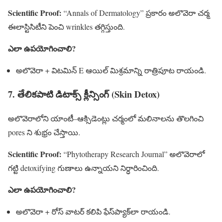
Scientific Proof:
“Annals of Dermatology” ప్రకారం అలొవెరా చర్మ
ఈలాస్టిసిటీని పెంచి wrinkles తగ్గిస్తుంది.
ఎలా ఉపయోగించాలి?
అలొవెరా + విటమిన్ E ఆయిల్ మిశ్రమాన్ని రాత్రిపూట రాయండి.
7. తేలికపాటి డిటాక్స్ క్లీన్సింగ్ (Skin Detox)
అలొవెరాలోని యాంటీ–ఆక్సిడెంట్లు చర్మంలో మలినాలను తొలగించి
pores ని శుభ్రం చేస్తాయి.
Scientific Proof:
“Phytotherapy Research Journal” అలొవెరాలో
గట్టి detoxifying గుణాలు ఉన్నాయని నిర్ధారించింది.
ఎలా ఉపయోగించాలి?
అలొవెరా + రోస్ వాటర్ కలిపి ఫేస్‌ప్యాక్‌లా రాయండి.