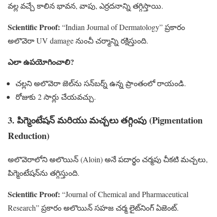
వల్ల వచ్చే కాలిన భావన, వాపు, ఎర్రదనాన్ని తగ్గిస్తాయి.
Scientific Proof:
“Indian Journal of Dermatology” ప్రకారం
అలొవెరా UV damage నుంచీ చర్మాన్ని రక్షిస్తుంది.
ఎలా ఉపయోగించాలి?
చల్లని అలొవెరా జెల్‌ను సన్‌బర్న్ ఉన్న ప్రాంతంలో రాయండి.
రోజుకు 2 సార్లు చేయవచ్చు.
3. పిగ్మెంటేషన్ మరియు మచ్చలు తగ్గింపు (Pigmentation
Reduction)
అలొవెరాలోని అలొయిన్ (Aloin) అనే పదార్థం చర్మపు చీకటి మచ్చలు,
పిగ్మెంటేషన్‌ను తగ్గిస్తుంది.
Scientific Proof:
“Journal of Chemical and Pharmaceutical
Research” ప్రకారం అలొయిన్ సహజ చర్మ లైట్‌నింగ్‌ ఏజెంట్.