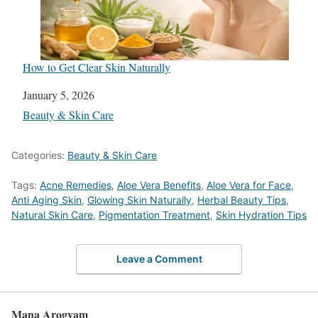
How to Get Clear Skin Naturally
Date
January 5, 2026
In relation to
Beauty & Skin Care
Categories:
Beauty & Skin Care
Tags:
Acne Remedies
,
Aloe Vera Benefits
,
Aloe Vera for Face
,
Anti Aging Skin
,
Glowing Skin Naturally
,
Herbal Beauty Tips
,
Natural Skin Care
,
Pigmentation Treatment
,
Skin Hydration Tips
Leave a Comment
Mana Arogyam