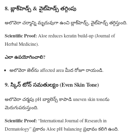
8. బ్లాక్‌హెడ్స్ & వైట్‌హెడ్స్ తగ్గింపు
అలొవెరా చర్మాన్ని మృదువుగా ఉంచి బ్లాక్‌హెడ్స్, వైట్‌హెడ్స్ తగ్గిస్తుంది.
Scientific Proof:
Aloe reduces keratin build-up (Journal of
Herbal Medicine).
ఎలా ఉపయోగించాలి?
అలొవెరా జెల్‌ను affected area మీద రోజూ రాయండి.
9. స్కిన్ టోన్ సమతుల్యం (Even Skin Tone)
అలొవెరా చర్మపు pH బ్యాలెన్స్ కాపాడి uneven skin tone‌ను
మెరుగుపరుస్తుంది.
Scientific Proof:
“International Journal of Research in
Dermatology” ప్రకారం Aloe pH balancing ప్రభావం కలిగి ఉంది.