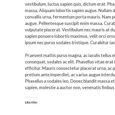
vestibulum, luctus sapien quis, dictum erat. Pha
massa. Aliquam lobortis sapien augue. Nullam di
convallis urna, fermentum porta mauris. Nam pe
augue. Pellentesque suscipit enim massa. Cura
vulputate placerat. Vestibulum nec mauris at dui
sapien posuere lobortis maximus, velit orci orna
ipsum nec purus sodales tristique. Curabitur iac
Praesent mattis purus magna, ac iaculis tellus
consequat, sodales ac elit. Phasellus vitae erat 
efficitur. Mauris consectetur placerat urna, ac
pretium ante imperdiet, ac varius augue interdum
Phasellus a sodales leo. Donec blandit massa et
sapien, molestie a auctor non, venenatis finibus
Like this: