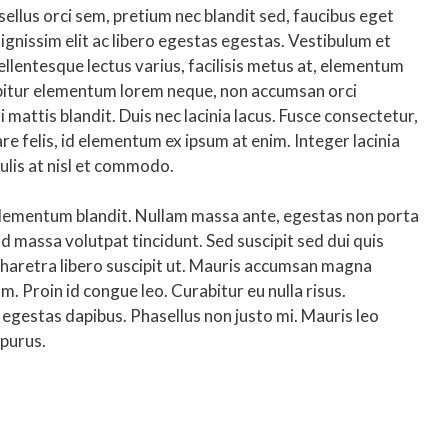
sellus orci sem, pretium nec blandit sed, faucibus eget
gnissim elit ac libero egestas egestas. Vestibulum et
llentesque lectus varius, facilisis metus at, elementum
bitur elementum lorem neque, non accumsan orci
 mattis blandit. Duis nec lacinia lacus. Fusce consectetur,
re felis, id elementum ex ipsum at enim. Integer lacinia
ulis at nisl et commodo.
 elementum blandit. Nullam massa ante, egestas non porta
id massa volutpat tincidunt. Sed suscipit sed dui quis
 pharetra libero suscipit ut. Mauris accumsan magna
. Proin id congue leo. Curabitur eu nulla risus.
 egestas dapibus. Phasellus non justo mi. Mauris leo
 purus.