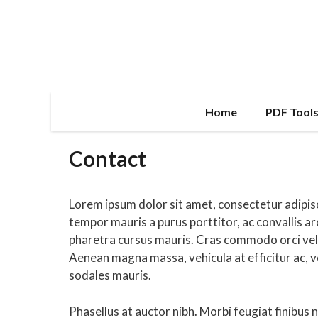
Skip
to
content
Home
PDF Tool
Contact
Lorem ipsum dolor sit amet, consectetur adipisc
tempor mauris a purus porttitor, ac convallis a
pharetra cursus mauris. Cras commodo orci vel sc
Aenean magna massa, vehicula at efficitur ac, v
sodales mauris.
Phasellus at auctor nibh. Morbi feugiat finibus 