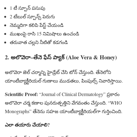
1 టీ స్పూన్ పసుపు
2 టేబుల్ స్పూన్స్ పెరుగు
నెమ్మదిగా కలిపి పేస్ట్ చేయండి
ముఖంపై రాసి 15 నిమిషాలు ఉంచండి
తరువాత చల్లని నీటితో కడగండి
2. అలొవెరా–తేనె ఫేస్ ప్యాక్ (Aloe Vera & Honey)
అలొవెరా జెల్ చర్మాన్ని హైడ్రేట్ చేసి టోన్ చేస్తుంది. తేనెలోని
యాంటీబ్యాక్టీరియల్ గుణాలు ముడతలు, పింపుల్స్ నివారిస్తాయి.
Scientific Proof:
“Journal of Clinical Dermatology” ప్రకారం
అలొవెరా చర్మ కణాల పునరుత్పత్తిని వేగవంతం చేస్తుంది. “WHO
Monographs” తేనెను సహజ యాంటీబ్యాక్టీరియల్‌గా గుర్తించింది.
ఎలా తయారు చేయాలి?