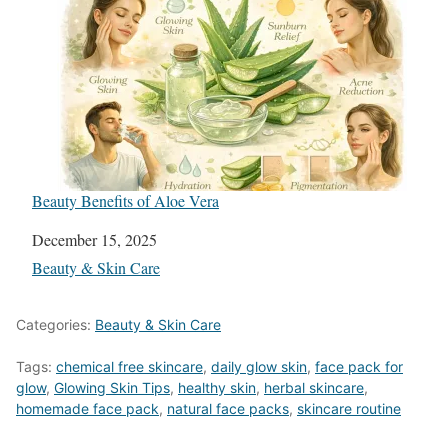
Beauty Benefits of Aloe Vera
Date
December 15, 2025
In relation to
Beauty & Skin Care
Categories:
Beauty & Skin Care
Tags:
chemical free skincare
,
daily glow skin
,
face pack for
glow
,
Glowing Skin Tips
,
healthy skin
,
herbal skincare
,
homemade face pack
,
natural face packs
,
skincare routine