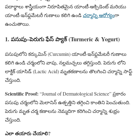
పదార్థాలు శాస్త్రీయంగా నిరూపితమైన యాంటీ-ఆక్సిడెంట్ మరియు
యాంటీ-ఇన్‌ఫ్లమేటరీ గుణాలు కలిగి ఉండి
చర్మాన్ని ఆరోగ్యం
గా
ఉంచుతాయి.
1. పసుపు–పెరుగు ఫేస్ ప్యాక్ (Turmeric & Yogurt)
పసుపులోని కర్కుమిన్ (Curcumin) యాంటీ-ఇన్‌ఫ్లమేటరీ గుణాలు
కలిగి ఉండి చర్మంలోని వాపు, నల్లమచ్చలు తగ్గిస్తుంది. పెరుగు లోని
లాక్టిక్ యాసిడ్ (Lactic Acid) మృతకణాలను తొలగించి చర్మాన్ని సాఫ్ట్
చేస్తుంది.
Scientific Proof:
“Journal of Dermatological Science” ప్రకారం
పసుపు చర్మంలోని మెలానిన్ ఉత్పత్తిని తగ్గించి కాంతిని పెంచుతుంది.
పెరుగు మృత చర్మ కణాలను నెమ్మదిగా కరిగించి చర్మాన్ని శుభ్రం
చేస్తుంది.
ఎలా తయారు చేయాలి?