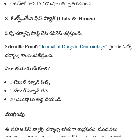
కాటన్‌తో రాసి 15 నిమిషాల తర్వాత కడగండి
8. ఓట్స్–తేనె ఫేస్ ప్యాక్ (Oats & Honey)
ఓట్స్ చర్మాన్ని సాఫ్ట్ చేసి రఫ్‌నెస్ తగ్గిస్తుంది.
Scientific Proof:
“
Journal of Drugs in Dermatology
” ప్రకారం ఓట్స్
చర్మాన్ని శాంతింపజేస్తుంది.
ఎలా తయారు చేయాలి?
1 టేబుల్ స్పూన్ ఓట్స్
1 టేబుల్ స్పూన్ తేనె
20 నిమిషాలు అప్లై చేయండి
ముగింపు
ఈ సహజ ఫేస్ ప్యాక్స్ చర్మాన్ని లోతుగా శుభ్రపరచి, ముడతలు