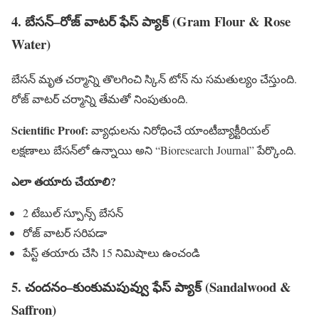
4. బేసన్–రోజ్ వాటర్ ఫేస్ ప్యాక్ (Gram Flour & Rose
Water)
బేసన్ మృత చర్మాన్ని తొలగించి స్కిన్ టోన్ ను సమతుల్యం చేస్తుంది.
రోజ్ వాటర్ చర్మాన్ని తేమతో నింపుతుంది.
Scientific Proof:
వ్యాధులను నిరోధించే యాంటీబ్యాక్టీరియల్
లక్షణాలు బేసన్‌లో ఉన్నాయి అని “Bioresearch Journal” పేర్కొంది.
ఎలా తయారు చేయాలి?
2 టేబుల్ స్పూన్స్ బేసన్
రోజ్ వాటర్ సరిపడా
పేస్ట్ తయారు చేసి 15 నిమిషాలు ఉంచండి
5. చందనం–కుంకుమపువ్వు ఫేస్ ప్యాక్ (Sandalwood &
Saffron)