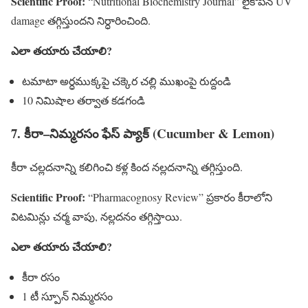
Scientific Proof:
“Nutritional Biochemistry Journal” లైకోపీన్ UV
damage తగ్గిస్తుందని నిర్ధారించింది.
ఎలా తయారు చేయాలి?
టమాటా అర్ధముక్కపై చక్కెర చల్లి ముఖంపై రుద్దండి
10 నిమిషాల తర్వాత కడగండి
7. కీరా–నిమ్మరసం ఫేస్ ప్యాక్ (Cucumber & Lemon)
కీరా చల్లదనాన్ని కలిగించి కళ్ల కింద నల్లదనాన్ని తగ్గిస్తుంది.
Scientific Proof:
“Pharmacognosy Review” ప్రకారం కీరాలోని
విటమిన్లు చర్మ వాపు, నల్లదనం తగ్గిస్తాయి.
ఎలా తయారు చేయాలి?
కీరా రసం
1 టీ స్పూన్ నిమ్మరసం