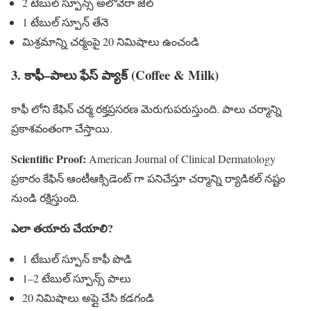
2 టేబుల్ స్పూన్స్ అలొవెరా జెల్
1 టేబుల్ స్పూన్ తేనె
మిశ్రమాన్ని చర్మంపై 20 నిమిషాలు ఉంచండి
3. కాఫీ–పాలు ఫేస్ ప్యాక్ (Coffee & Milk)
కాఫీ లోని కేఫిన్ చర్మ రక్తప్రసరణ మెరుగుపరుస్తుంది. పాలు చర్మాన్ని
ప్రకాశవంతంగా చేస్తాయి.
Scientific Proof:
American Journal of Clinical Dermatology
ప్రకారం కేఫిన్ ఆంటీఆక్సిడెంట్ గా పనిచేస్తూ చర్మాన్ని ర్యాడికల్ నష్టం
నుండి రక్షిస్తుంది.
ఎలా తయారు చేయాలి?
1 టేబుల్ స్పూన్ కాఫీ పొడి
1–2 టేబుల్ స్పూన్స్ పాలు
20 నిమిషాలు అప్లై చేసి కడగండి