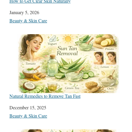
How to Get Clear Skin Naturally
Date
January 5, 2026
In relation to
Beauty & Skin Care
Natural Remedies to Remove Tan Fast
Date
December 15, 2025
In relation to
Beauty & Skin Care