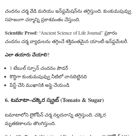
చందనం చర్మ వేడి మరియు ఇన్‌ఫ్లమేషన్‌ను తగ్గిస్తుంది. కుంకుమపువ్వు
సహజంగా చర్మాన్ని ప్రకాశవంతం చేస్తుంది.
Scientific Proof:
“Ancient Science of Life Journal” ప్రకారం
చందనం చర్మ వ్యాధులను తగ్గించే శక్తివంతమైన యాంటీ-ఇన్‌ఫ్లమేటరీ.
ఎలా తయారు చేయాలి?
1 టేబుల్ స్పూన్ చందనం పౌడర్
కొద్దిగా కుంకుమపువ్వు నీటిలో నానబెట్టినది
పేస్ట్ చేసి ముఖానికి అప్లై చేయండి
6. టమాటా–చక్కెర స్క్రబ్ (Tomato & Sugar)
టమాటాలోని లైకోపీన్ చర్మ నల్లదనాన్ని తగ్గిస్తుంది. చక్కెర
మృతకణాలను తొలగిస్తుంది.