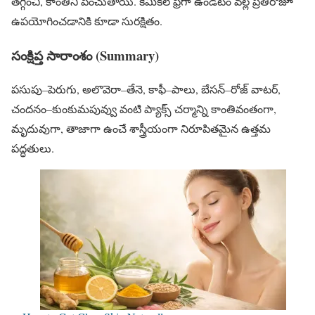
తగ్గించి, కాంతిని పెంచుతాయి. కెమికల్ ఫ్రీగా ఉండటం వల్ల ప్రతిరోజూ
ఉపయోగించడానికి కూడా సురక్షితం.
సంక్షిప్త సారాంశం (Summary)
పసుపు–పెరుగు, అలొవెరా–తేనె, కాఫీ–పాలు, బేసన్–రోజ్ వాటర్,
చందనం–కుంకుమపువ్వు వంటి ప్యాక్స్ చర్మాన్ని కాంతివంతంగా,
మృదువుగా, తాజాగా ఉంచే శాస్త్రీయంగా నిరూపితమైన ఉత్తమ
పద్ధతులు.