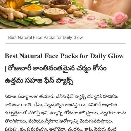
Best Natural Face Packs for Daily Glow
Best Natural Face Packs for Daily Glow
| రోజువారీ కాంతివంతమైన చర్మం కోసం
ఉత్తమ సహజ ఫేస్ ప్యాక్స్
సహజ పదార్థాలతో తయారు చేసిన ఫేస్ ప్యాక్స్ చర్మానికి హానికరం
కాకుండా కాంతి, తేమ, మృదుత్వం అందిస్తాయి. కెమికల్-ఆధారిత
ఉత్పత్తులతో పోలిస్తే ఇవి చర్మాన్ని లోతుగా పోషిస్తాయి, మృతకణాలను
తొలగిస్తాయి, మరియు దీర్ఘకాల ఆరోగ్యాన్ని మెరుగుపరుస్తాయి.
పసుపు, కుంకుమపువ్వు, అలొవెరా, చందనం, కాఫీ, పెరుగు వంటి